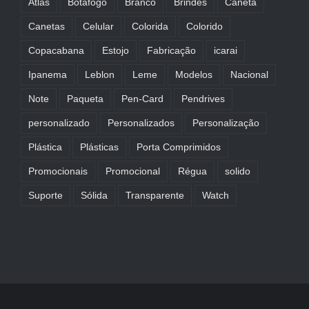
Atlas
Botafogo
Branco
Brindes
Caneta
Canetas
Celular
Colorida
Colorido
Copacabana
Estojo
Fabricação
icarai
Ipanema
Leblon
Leme
Modelos
Nacional
Note
Paqueta
Pen-Card
Pendrives
personalizado
Personalizados
Personalização
Plástica
Plásticas
Porta Comprimidos
Promocionais
Promocional
Régua
solido
Suporte
Sólida
Transparente
Watch