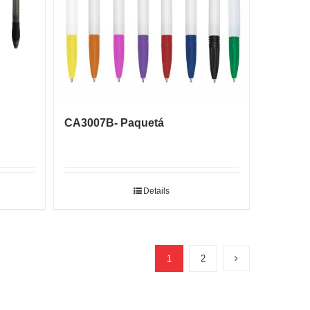
CA3007B- Paquetá
Details
1
2