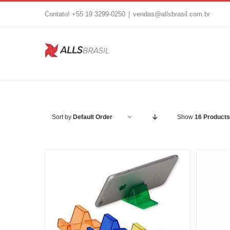
Skip
Contato! +55 19 3299-0250
|
vendas@allsbrasil.com.br
to
content
Sort by
Default Order
Show
16 Products