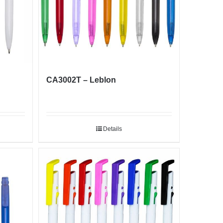
CA3002T – Leblon
Details