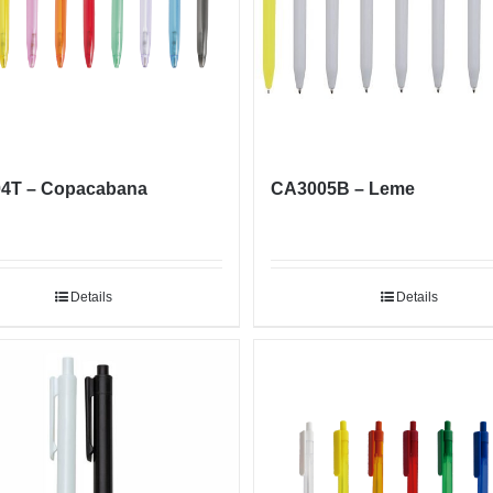
4T – Copacabana
CA3005B – Leme
Details
Details