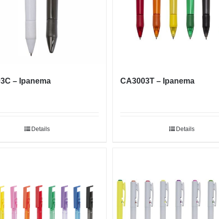
3C – Ipanema
CA3003T – Ipanema
Details
Details