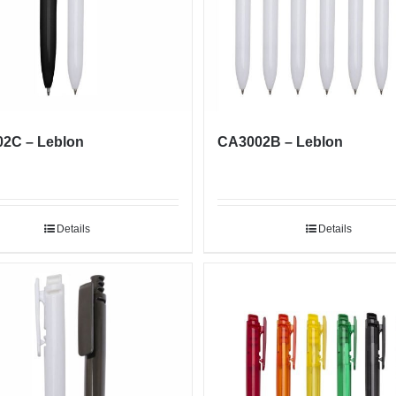
02C – Leblon
CA3002B – Leblon
Details
Details