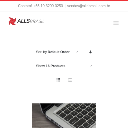
Skip
Contato! +55 19 3299-0250
|
vendas@allsbrasil.com.br
to
content
Sort by
Default Order
Show
16 Products