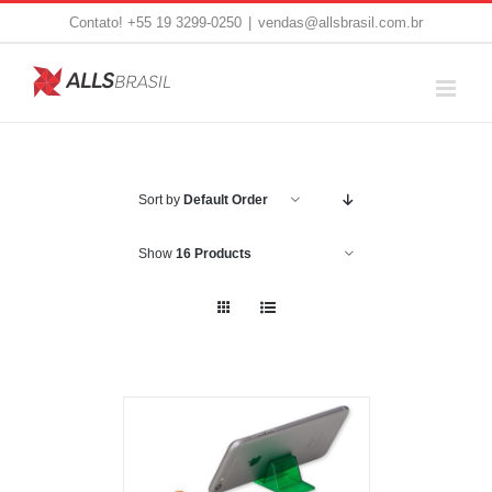
Skip
Contato! +55 19 3299-0250
|
vendas@allsbrasil.com.br
to
content
Sort by
Default Order
Show
16 Products