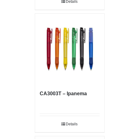
Details
CA3003T – Ipanema
Details