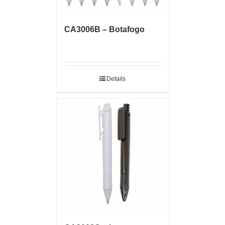
CA3006B – Botafogo
Details