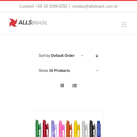
Skip
Contato! +55 19 3299-0250
|
vendas@allsbrasil.com.br
to
content
Sort by
Default Order
Show
16 Products