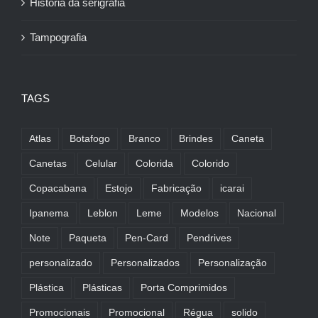
História da serigrafia
Tampografia
TAGS
Atlas
Botafogo
Branco
Brindes
Caneta
Canetas
Celular
Colorida
Colorido
Copacabana
Estojo
Fabricação
icarai
Ipanema
Leblon
Leme
Modelos
Nacional
Note
Paqueta
Pen-Card
Pendrives
personalizado
Personalizados
Personalização
Plástica
Plásticas
Porta Comprimidos
Promocionais
Promocional
Régua
solido