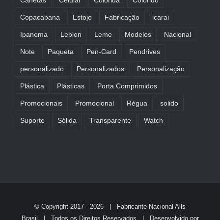
Canetas
Celular
Colorida
Colorido
Copacabana
Estojo
Fabricação
icarai
Ipanema
Leblon
Leme
Modelos
Nacional
Note
Paqueta
Pen-Card
Pendrives
personalizado
Personalizados
Personalização
Plástica
Plásticas
Porta Comprimidos
Promocionais
Promocional
Régua
solido
Suporte
Sólida
Transparente
Watch
© Copyright 2017 -
2026 | Fabricante Nacional
Alls
Brasil
| Todos os Direitos Reservados | Desenvolvido por