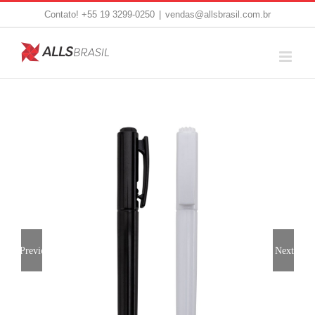
Skip
Contato! +55 19 3299-0250
|
vendas@allsbrasil.com.br
to
content
Previous
Next