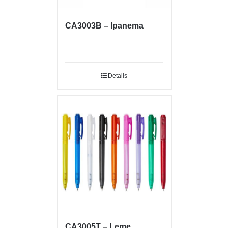
CA3003B – Ipanema
Details
CA3005T – Leme