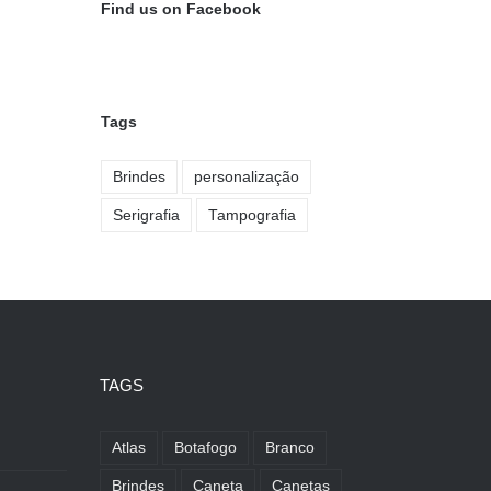
Find us on Facebook
Tags
Brindes
personalização
Serigrafia
Tampografia
TAGS
Atlas
Botafogo
Branco
Brindes
Caneta
Canetas