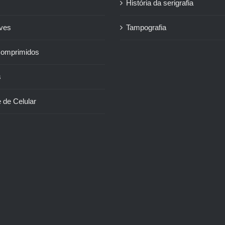
História da serigrafia
ives
Tampografia
Comprimidos
s
 de Celular