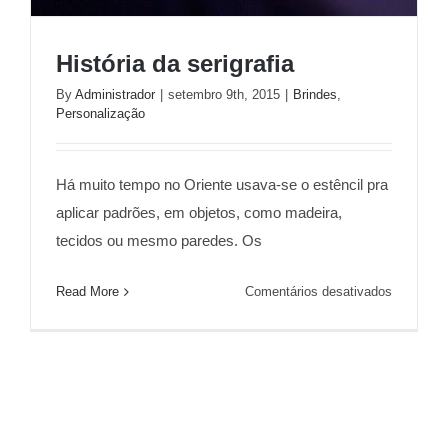
História da serigrafia
By
Administrador
|
setembro 9th, 2015
|
Brindes
,
Personalização
História da serigrafia
Há muito tempo no Oriente usava-se o estêncil pra
aplicar padrões, em objetos, como madeira,
tecidos ou mesmo paredes. Os
em
Read More
Comentários desativados
História
da
serigrafia