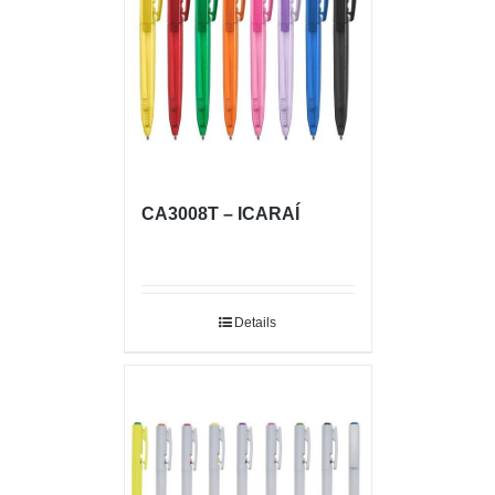
CA3008T – ICARAÍ
Details