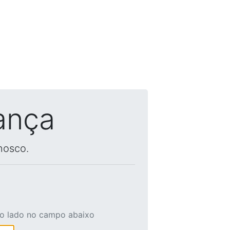
ança
nosco.
ao lado no campo abaixo