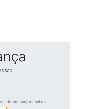
ança
nosco.
ao lado no campo abaixo