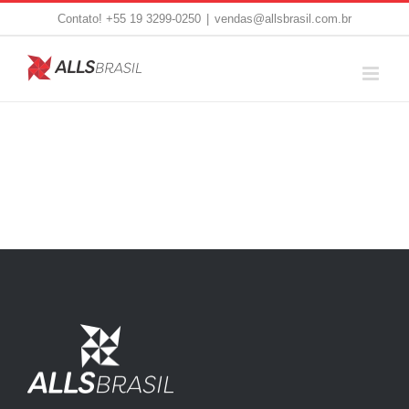
Skip
Contato! +55 19 3299-0250
|
vendas@allsbrasil.com.br
to
content